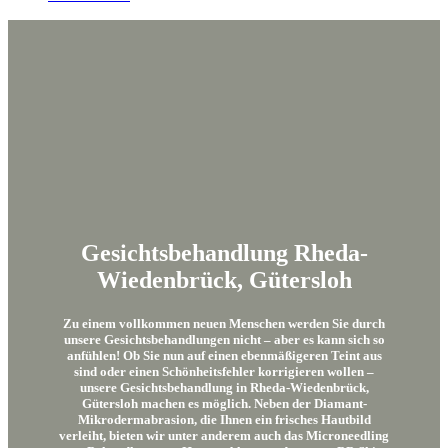
Gesichtsbehandlung Rheda-
Wiedenbrück, Gütersloh
Zu einem vollkommen neuen Menschen werden Sie durch
unsere Gesichtsbehandlungen nicht – aber es kann sich so
anfühlen! Ob Sie nun auf einen ebenmäßigeren Teint aus
sind oder einen Schönheitsfehler korrigieren wollen –
unsere Gesichtsbehandlung in Rheda-Wiedenbrück,
Gütersloh machen es möglich. Neben der Diamant-
Mikrodermabrasion, die Ihnen ein frisches Hautbild
verleiht, bieten wir unter anderem auch das Microneedling