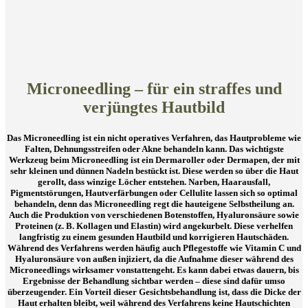
Microneedling – für ein straffes und
verjüngtes Hautbild
Das Microneedling ist ein nicht operatives Verfahren, das Hautprobleme wie
Falten, Dehnungsstreifen oder Akne behandeln kann. Das wichtigste
Werkzeug beim Microneedling ist ein Dermaroller oder Dermapen, der mit
sehr kleinen und dünnen Nadeln bestückt ist. Diese werden so über die Haut
gerollt, dass winzige Löcher entstehen. Narben, Haarausfall,
Pigmentstörungen, Hautverfärbungen oder Cellulite lassen sich so optimal
behandeln, denn das Microneedling regt die hauteigene Selbstheilung an.
Auch die Produktion von verschiedenen Botenstoffen, Hyaluronsäure sowie
Proteinen (z. B. Kollagen und Elastin) wird angekurbelt. Diese verhelfen
langfristig zu einem gesunden Hautbild und korrigieren Hautschäden.
Während des Verfahrens werden häufig auch Pflegestoffe wie Vitamin C und
Hyaluronsäure von außen injiziert, da die Aufnahme dieser während des
Microneedlings wirksamer vonstattengeht. Es kann dabei etwas dauern, bis
Ergebnisse der Behandlung sichtbar werden – diese sind dafür umso
überzeugender. Ein Vorteil dieser Gesichtsbehandlung ist, dass die Dicke der
Haut erhalten bleibt, weil während des Verfahrens keine Hautschichten